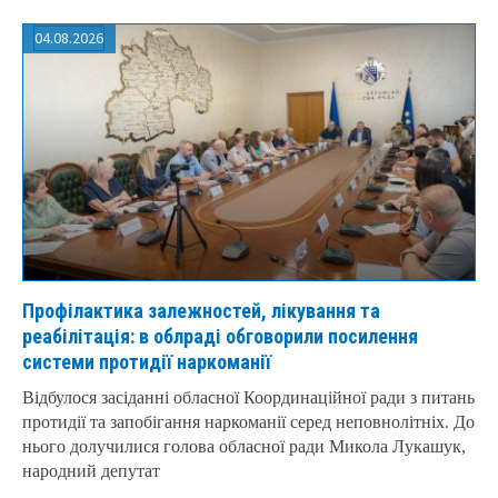
04.08.2026
Профілактика залежностей, лікування та
реабілітація: в облраді обговорили посилення
системи протидії наркоманії
Відбулося засіданні обласної Координаційної ради з питань
протидії та запобігання наркоманії серед неповнолітніх. До
нього долучилися голова обласної ради Микола Лукашук,
народний депутат