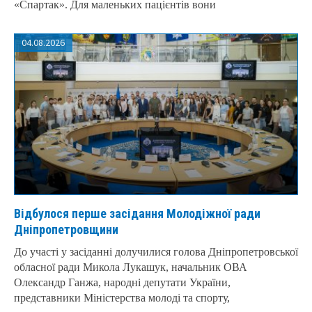
«Спартак». Для маленьких пацієнтів вони
04.08.2026
Відбулося перше засідання Молодіжної ради
Дніпропетровщини
До участі у засіданні долучилися голова Дніпропетровської
обласної ради Микола Лукашук, начальник ОВА
Олександр Ганжа, народні депутати України,
представники Міністерства молоді та спорту,