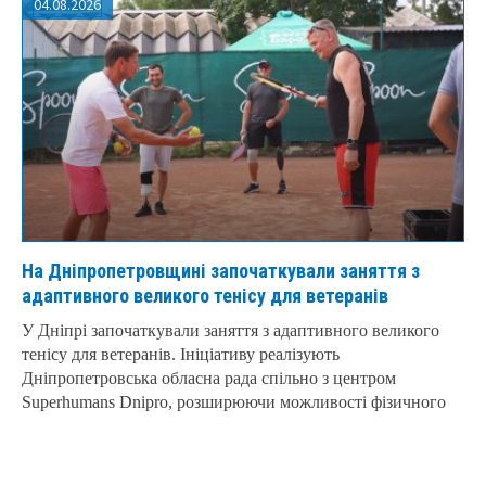
04.08.2026
На Дніпропетровщині започаткували заняття з
адаптивного великого тенісу для ветеранів
У Дніпрі започаткували заняття з адаптивного великого
тенісу для ветеранів. Ініціативу реалізують
Дніпропетровська обласна рада спільно з центром
Superhumans Dnipro, розширюючи можливості фізичного