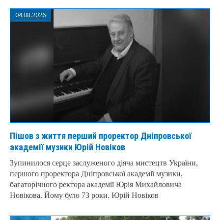
04.08.2026
Пішов з життя перший проректор Дніпровської
академії музики Юрій Новіков
Зупинилося серце заслуженого діяча мистецтв України,
першого проректора Дніпровської академії музики,
багаторічного ректора академії Юрія Михайловича
Новікова. Йому було 73 роки. Юрій Новіков