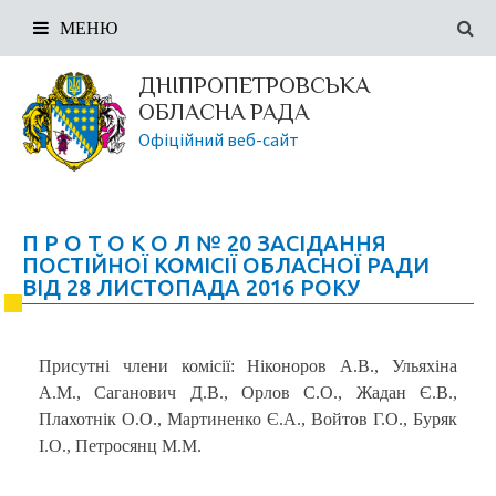
МЕНЮ
ДНІПРОПЕТРОВСЬКА
ОБЛАСНА РАДА
Офіційний веб-сайт
П Р О Т О К О Л № 20 ЗАСІДАННЯ
ПОСТІЙНОЇ КОМІСІЇ ОБЛАСНОЇ РАДИ
ВІД 28 ЛИСТОПАДА 2016 РОКУ
Присутні члени комісії: Ніконоров А.В., Ульяхіна
А.М., Саганович Д.В., Орлов С.О., Жадан Є.В.,
Плахотнік О.О., Мартиненко Є.А., Войтов Г.О., Буряк
І.О., Петросянц М.М.