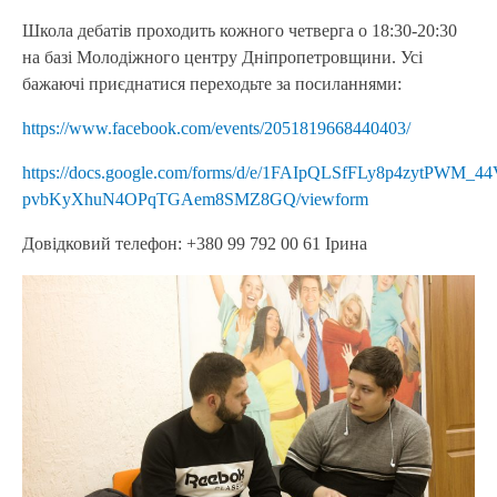
Школа дебатів проходить кожного четверга о 18:30-20:30
на базі Молодіжного центру Дніпропетровщини. Усі
бажаючі приєднатися переходьте за посиланнями:
https://www.facebook.com/events/2051819668440403/
https://docs.google.com/forms/d/e/1FAIpQLSfFLy8p4zytPWM_
pvbKyXhuN4OPqTGAem8SMZ8GQ/viewform
Довідковий телефон: +380 99 792 00 61 Ірина