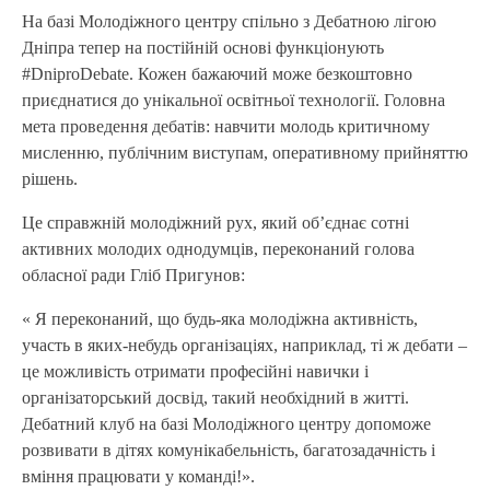
На базі Молодіжного центру спільно з Дебатною лігою
Дніпра тепер на постійній основі функціонують
#DniproDebate. Кожен бажаючий може безкоштовно
приєднатися до унікальної освітньої технології. Головна
мета проведення дебатів: навчити молодь критичному
мисленню, публічним виступам, оперативному прийняттю
рішень.
Це справжній молодіжний рух, який об’єднає сотні
активних молодих однодумців, переконаний голова
обласної ради Гліб Пригунов:
« Я переконаний, що будь-яка молодіжна активність,
участь в яких-небудь організаціях, наприклад, ті ж дебати –
це можливість отримати професійні навички і
організаторський досвід, такий необхідний в житті.
Дебатний клуб на базі Молодіжного центру допоможе
розвивати в дітях комунікабельність, багатозадачність і
вміння працювати у команді!».