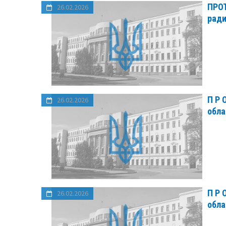
ПРОТ
26.02.2026
ради
П Р 
26.02.2026
обла
П Р 
26.02.2026
обла