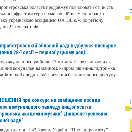
ропетровська область продовжує посилювати стійкість
льної інфраструктури в умовах війни. У співпраці з
ько-українською асоціацією UA-DE e.V. до регіону
ано 27 генераторів
іпропетровській обласній раді відбулося пленарне
дання 28-ї сесії – першої у цьому році.
орядку денного увійшли 15 питань. Серед ключових –
вління комунальним майном, кадрові рішення, підтримка
анів та їхніх родин, забезпечення безкоштовного доступу
ОШЕННЯ про конкурс на заміщення посади
ора комунального закладу вищої освіти
провська академія музики” Дніпропетровської
сної ради”
відно до статті 42 Закону України “Про вищу освіту”