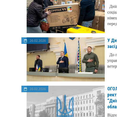
Дніп
соціа
німец
перед
У Дн
26.02.2026
засі
До п
упра
ветер
ОГОЛ
26.02.2026
рект
“Дні
обла
Відпо