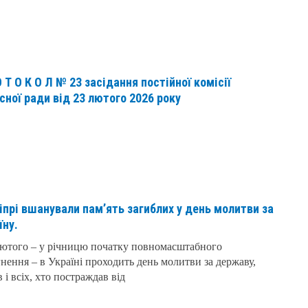
О Т О К О Л № 23 засідання постійної комісії
сної ради від 23 лютого 2026 року
іпрі вшанували памʼять загиблих у день молитви за
їну.
ютого – у річницю початку повномасштабного
нення – в Україні проходить день молитви за державу,
в і всіх, хто постраждав від