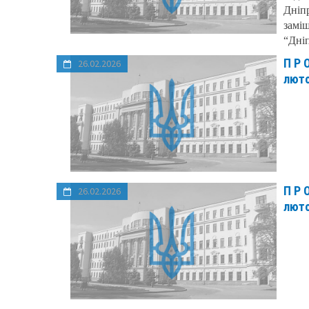
Дніп
заміщ
“Дні
П Р 
26.02.2026
люто
П Р 
26.02.2026
люто