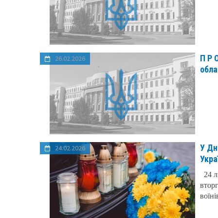
П Р 
26.02.2026
обла
У Дн
24.02.2026
Укра
24 л
вторг
воїні