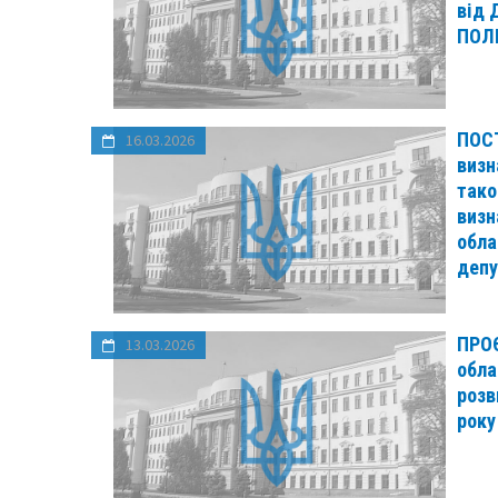
від 
ПОЛІ
ПОСТ
16.03.2026
визн
тако
визн
обла
депу
ПРОЄ
13.03.2026
обла
розв
року