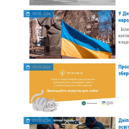
У Дн
09.03.2026
наро
Біля
квіті
влади
Прос
09.03.2026
збер
Дніп
02.03.2026
осві