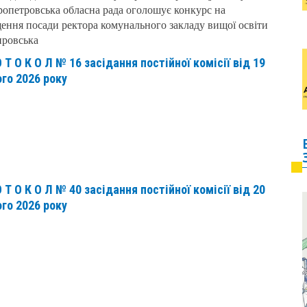
ропетровська обласна рада оголошує конкурс на
ення посади ректора комунального закладу вищої освіти
провська
О Т О К О Л № 16 засідання постійної комісії від 19
го 2026 року
О Т О К О Л № 40 засідання постійної комісії від 20
го 2026 року