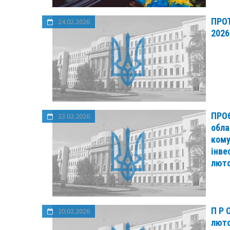
ПРОТ
24.02.2026
2026
ПРОЄ
23.02.2026
обла
кому
інве
люто
П Р 
20.02.2026
люто