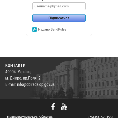
Підписатися
Надано SendPulse
КОНТАКТИ
49004, Україна,
м. Дніпро, пр.Поля, 2
E-mail: info@oblrada.dp.gov.ua
.
Дніпропетровська обласна
Create by USS