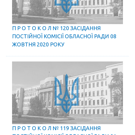
П Р О Т О К О Л № 120 ЗАСІДАННЯ
ПОСТІЙНОЇ КОМІСІЇ ОБЛАСНОЇ РАДИ 08
ЖОВТНЯ 2020 РОКУ
П Р О Т О К О Л № 119 ЗАСІДАННЯ