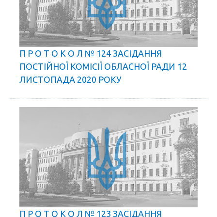
П Р О Т О К О Л № 124 ЗАСІДАННЯ
ПОСТІЙНОЇ КОМІСІЇ ОБЛАСНОЇ РАДИ 12
ЛИСТОПАДА 2020 РОКУ
П Р О Т О К О Л № 123 ЗАСІДАННЯ