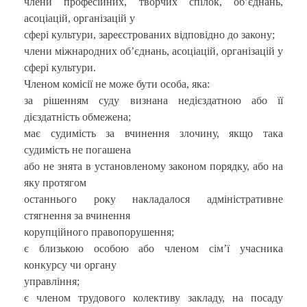
члени професійних, творчих спілок, об’єднань,
асоціацій, організацій у
сфері культури, зареєстрованих відповідно до закону;
члени міжнародних об’єднань, асоціацій, організацій у
сфері культури.
Членом комісії не може бути особа, яка:
за рішенням суду визнана недієздатною або її
дієздатність обмежена;
має судимість за вчинення злочину, якщо така
судимість не погашена
або не знята в установленому законом порядку, або на
яку протягом
останнього року накладалося адміністративне
стягнення за вчинення
корупційного правопорушення;
є близькою особою або членом сім’ї учасника
конкурсу чи органу
управління;
є членом трудового колективу закладу, на посаду