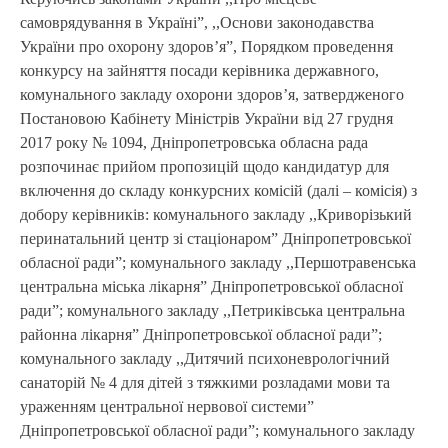
самоврядування в Україні”, ,,Основи законодавства
України про охорону здоров’я”, Порядком проведення
конкурсу на зайняття посади керівника державного,
комунального закладу охорони здоров’я, затвердженого
Постановою Кабінету Міністрів України від 27 грудня
2017 року № 1094, Дніпропетровська обласна рада
розпочинає прийом пропозицій щодо кандидатур для
включення до складу конкурсних комісій (далі – комісія) з
добору керівників: комунального закладу ,,Криворізький
перинатальний центр зі стаціонаром” Дніпропетровської
обласної ради”; комунального закладу ,,Першотравенська
центральна міська лікарня” Дніпропетровської обласної
ради”; комунального закладу ,,Петриківська центральна
районна лікарня” Дніпропетровської обласної ради”;
комунального закладу ,,Дитячий психоневрологічний
санаторій № 4 для дітей з тяжкими розладами мови та
ураженням центральної нервової системи”
Дніпропетровської обласної ради”; комунального закладу