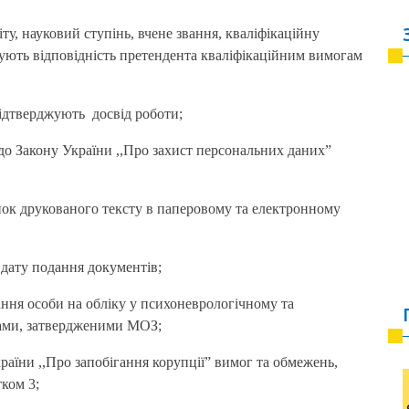
іту, науковий ступінь, вчене звання, кваліфікаційну
джують відповідність претендента кваліфікаційним вимогам
підтверджують досвід роботи;
до Закону України ,,Про захист персональних даних”
нок друкованого тексту в паперовому та електронному
 дату подання документів;
ання особи на обліку у психоневрологічному та
мами, затвердженими МОЗ;
аїни ,,Про запобігання корупції” вимог та обмежень,
ком 3;