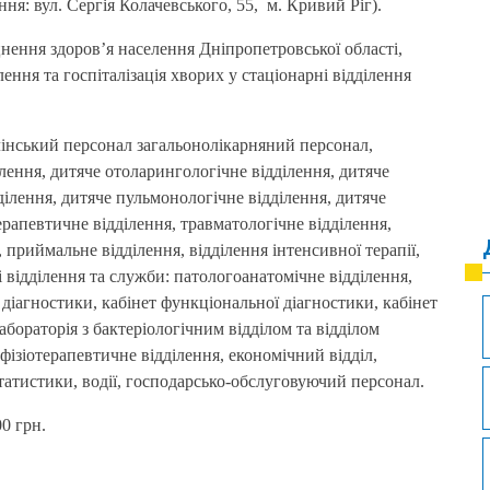
ня: вул. Сергія Колачевського, 55, м. Кривий Ріг).
ення здоров’я населення Дніпропетровської області,
ння та госпіталізація хворих у стаціонарні відділення
інський персонал загальонолікарняний персонал,
ілення, дитяче отоларингологічне відділення, дитяче
ділення, дитяче пульмонологічне відділення, дитяче
ерапевтичне відділення, травматологічне відділення,
, приймальне відділення, відділення інтенсивної терапії,
 відділення та служби: патологоанатомічне відділення,
 діагностики, кабінет функціональної діагностики, кабінет
абораторія з бактеріологічним відділом та відділом
фізіотерапевтичне відділення, економічний відділ,
статистики, водії, господарсько-обслуговуючий персонал.
0 грн.