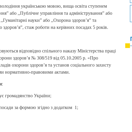
 володіння українською мовою, вища освіта ступенем
ання” або ,,Публічне управління та адміністрування” або
 ,,Гуманітарні науки” або ,,Охорона здоров’я” та
ю здоров’я”, стаж роботи на керівних посадах 5 років.
вуються відповідно спільного наказу Міністерства праці
хорони здоров’я № 308/519 від 05.10.2005 р. «Про
ладів охорони здоров’я та установ соціального захисту
ими нормативно-правовими актами.
и
:
жує громадянство України;
 посади за формою згідно з додатком 1;