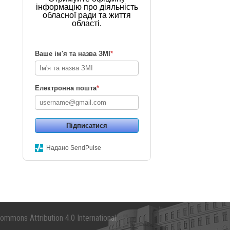
інформацію про діяльність
обласної ради та життя
області.
Ваше ім'я та назва ЗМІ
*
Електронна пошта
*
Підписатися
Надано SendPulse
mmons Attribution 4.0 International