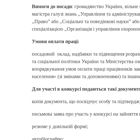
Вимоги до посади
: громадянство України, вільне
магістра галузі знань ,,Управління та адмініструв
,,Право” або ,,Соціальні та поведінкові науки” або
спеціалізацією ,,Організація і управління охороно
Умови оплати праці:
посадовий оклад, надбавки та підвищення розрахо
та соціальної політики України та Міністерства о
впорядкування умов оплати праці працівників зак
населення» (зі змінами та доповненнями) та інш
Для участі в конкурсі подаються такі документ
копія документа, що посвідчує особу та підтверд
письмова заява про участь у конкурсі на зайняття
резюме у довільній формі;
автобіографію;