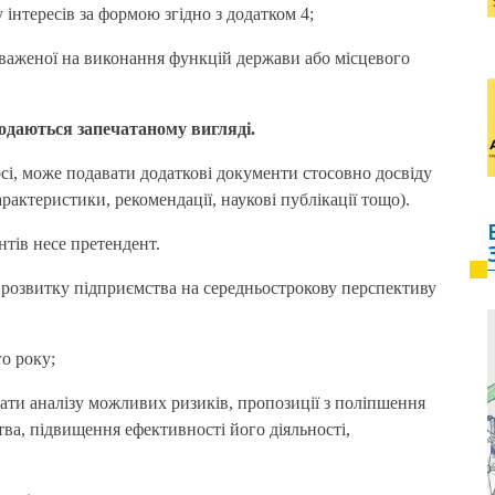
у інтересів за формою згідно з додатком 4;
важеної на виконання функцій держави або місцевого
подаються запечатаному вигляді.
рсі, може подавати додаткові документи стосовно досвіду
арактеристики, рекомендації, наукові публікації тощо).
нтів несе претендент.
 розвитку підприємства на середньострокову перспективу
о року;
тати аналізу можливих ризиків, пропозиції з поліпшення
ва, підвищення ефективності його діяльності,