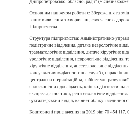
Дніпропетровської обласної ради” (місцезнаходжен
Основним напрямом роботи є: Збереження та зміцн
раннє виявлення захворювань, своєчасне оздоровле
Підприємства.
Структура підприємства: Адміністративно-управл
педіатричне відділення, дитяче неврологічне відд
травматологічне відділення, дитяче хірургічне від
урологічне відділення, неврологічне відділення, т
хірургічне відділення, анестезіологічне відділення
консультативно-діагностична служба, параклінічні
центральна стерилізаційна, кабінет ультразвукової
ендоскопічних досліджень, клініко-діагностична л
експрес-діагностики, рентгенологічне відділення, 
бухгалтерський відділ, кабінет обліку і медичної 
Кошторисні призначення на 2019 рік: 70 454 117, 0