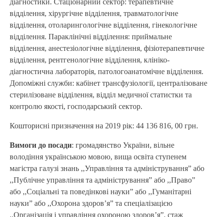
діагностики. Стаціонарний сектор: терапевтичне
відділення, хірургічне відділення, травматологічне
відділення, отоларингологічне відділення, гінекологічне
відділення. Параклінічні відділення: приймальне
відділення, анестезіологічне відділення, фізіотерапевтичне
відділення, рентгенологічне відділення, клініко-
діагностична лабораторія, патологоанатомічне відділення.
Допоміжні служби: кабінет трансфузіології, централізоване
стерилізоване відділення, відділ медичної статистки та
контролю якості, господарський сектор.
Кошторисні призначення на 2019 рік: 44 136 816, 00 грн.
Вимоги до посади
: громадянство України, вільне
володіння українською мовою, вища освіта ступенем
магістра галузі знань ,,Управління та адміністрування” або
,,Публічне управління та адміністрування” або ,,Право”
або ,,Соціальні та поведінкові науки” або ,,Гуманітарні
науки” або ,,Охорона здоров’я” та спеціалізацією
,,Організація і управління охороною здоров’я”, стаж