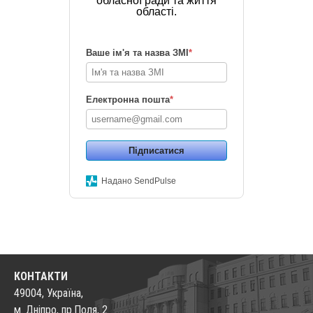
обласної ради та життя
області.
Ваше ім'я та назва ЗМІ
*
Електронна пошта
*
Підписатися
Надано SendPulse
КОНТАКТИ
49004, Україна,
м. Дніпро, пр.Поля, 2