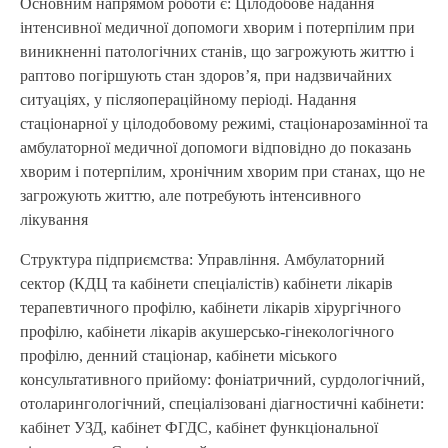
Основним напрямом роботи є: Цілодобове надання
інтенсивної медичної допомоги хворим і потерпілим при
виникненні патологічних станів, що загрожують життю і
раптово погіршують стан здоров’я, при надзвичайних
ситуаціях, у післяопераційному періоді. Надання
стаціонарної у цілодобовому режимі, стаціонарозамінної та
амбулаторної медичної допомоги відповідно до показань
хворим і потерпілим, хронічним хворим при станах, що не
загрожують життю, але потребують інтенсивного
лікування
Структура підприємства: Управління. Амбулаторний
сектор (КДЦ та кабінети спеціалістів) кабінети лікарів
терапевтичного профілю, кабінети лікарів хірургічного
профілю, кабінети лікарів акушерсько-гінекологічного
профілю, денний стаціонар, кабінети міського
консультативного прийому: фоніатричний, сурдологічний,
отоларингологічний, спеціалізовані діагностичні кабінети:
кабінет УЗД, кабінет ФГДС, кабінет функціональної