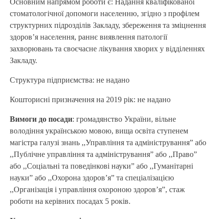
Основним напрямом роботи є: Надання кваліфікованої
стоматологічної допомоги населенню, згідно з профілем
структурних підрозділів Закладу, збереження та зміцнення
здоров’я населення, раннє виявлення патології
захворювань та своєчасне лікування хворих у відділеннях
Закладу.
Структура підприємства: не надано
Кошторисні призначення на 2019 рік: не надано
Вимоги до посади
: громадянство України, вільне
володіння українською мовою, вища освіта ступенем
магістра галузі знань ,,Управління та адміністрування” або
,,Публічне управління та адміністрування” або ,,Право”
або ,,Соціальні та поведінкові науки” або ,,Гуманітарні
науки” або ,,Охорона здоров’я” та спеціалізацією
,,Організація і управління охороною здоров’я”, стаж
роботи на керівних посадах 5 років.