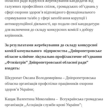
обласної ради відбулося жеребкування кандидатів від
галузевих професійних спілок, громадських об’єднань у
сфері охорони здоров’я відповідного функціонального
спрямування та/або у сфері запобігання корупції і
антикорупційної діяльності, що подали свої кандидатури
для включення до складу конкурсних комісії з добору
керівників.
За результатами жеребкування до складу конкурсної
комісії комунального підприємства ,,Дніпропетровське
обласне клінічне лікувально-профілактичне об’єднання
,,Фтизіатрія” Дніпропетровської обласної ради”
входять:
Шкуропат Оксана Володимирівна – Дніпропетровська
обласна організація профспілки працівників охорони
здоров’я України;
Кащак Валентина Миколаївна – Всеукраїнська громадська
організація ,,Асоціація служби крові України”;