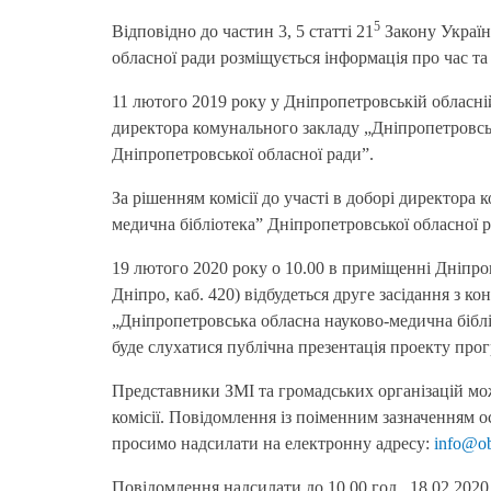
5
Відповідно до частин 3, 5 статті 21
Закону Україн
обласної ради розміщується інформація про час та 
11 лютого 2019 року у Дніпропетровській обласній
директора комунального закладу „Дніпропетровсь
Дніпропетровської обласної ради”.
За рішенням комісії до участі в доборі директора
медична бібліотека” Дніпропетровської обласної 
19 лютого 2020 року о 10.00 в приміщенні Дніпроп
Дніпро, каб. 420) відбудеться друге засідання з 
„Дніпропетровська обласна науково-медична бібліо
буде слухатися публічна презентація проекту прог
Представники ЗМІ та громадських організацій мож
комісії. Повідомлення із поіменним зазначенням ос
просимо надсилати на електронну адресу:
info@ob
Повідомлення надсилати до 10.00 год., 18.02.2020