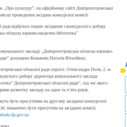
и ,,Про культуру”, на офіційному сайті Дніпропетровської
місце проведення засідань конкурсної комісії.
 раді відбулось перше засідання з конкурсного добору
ка обласна науково-медична бібліотека”
 комунального закладу „Дніпропетровська обласна науково-
ради” допущена Конькова Наталія Віталіївна.
етровської обласної ради (просп. Олександра Поля, 2, м.
конкурсного добору директора комунального закладу
тека” Дніпропетровської обласної ради”, під час якого
рами розвитку закладу на один та п’ять років.
уть бути присутніми на другому засіданні конкурсної
іб, бажаючих бути присутнім на засіданні комісії,
lrada.dp.gov.ua
.
 року.