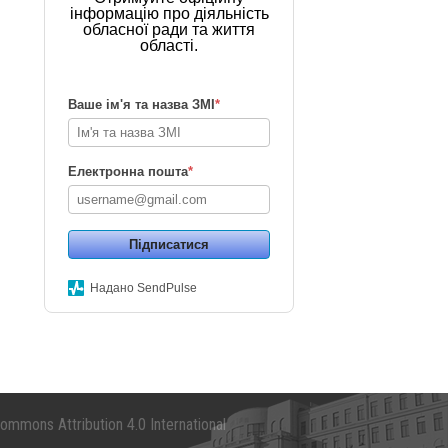
інформацію про діяльність
обласної ради та життя
області.
Ваше ім'я та назва ЗМІ
*
Електронна пошта
*
Підписатися
Надано SendPulse
mmons Attribution 4.0 International