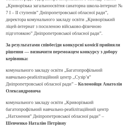
„Криворізька загальноосвітня санаторна школа-інтернат №
7 І – ІІ ступенів” Дніпропетровської обласної ради”,
директора комунального закладу освіти „Криворізький
ліцей-інтернат з посиленою військово-фізичною
підготовкою” Дніпропетровської обласної ради”.
За результатами співбесіди конкурсні комісії прийняли
рішення — визначити переможцем конкурсу з добору
керівника:
комунального закладу освіти „Багатопрофільний
навчально-реабілітаційний центр ,,Сузір’я”
Дніпропетровської обласної ради” –
Коломойця Анатолія
Олександрович
а
комунального закладу освіти „Криворізький
багатопрофільний навчально-реабілітаційний центр
,,Натхнення” Дніпропетровської обласної ради” –
Шевченко Наталію Петрівну