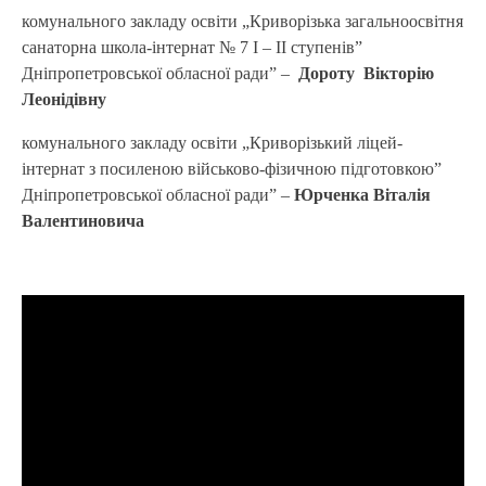
комунального закладу освіти „Криворізька загальноосвітня
санаторна школа-інтернат № 7 І – ІІ ступенів”
Дніпропетровської обласної ради” –
Дороту Вікторію
Леонідівну
комунального закладу освіти „Криворізький ліцей-
інтернат з посиленою військово-фізичною підготовкою”
Дніпропетровської обласної ради” –
Юрченка Віталія
Валентинович
а