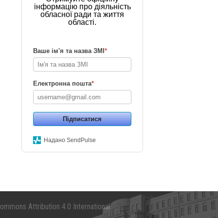
інформацію про діяльність
обласної ради та життя
області.
Ваше ім'я та назва ЗМІ
*
Електронна пошта
*
Підписатися
Надано SendPulse
mmons Attribution 4.0 International