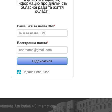
інформацію про діяльність
обласної ради та життя
області.
Ваше ім'я та назва ЗМІ
*
Електронна пошта
*
Підписатися
Надано SendPulse
mmons Attribution 4.0 International