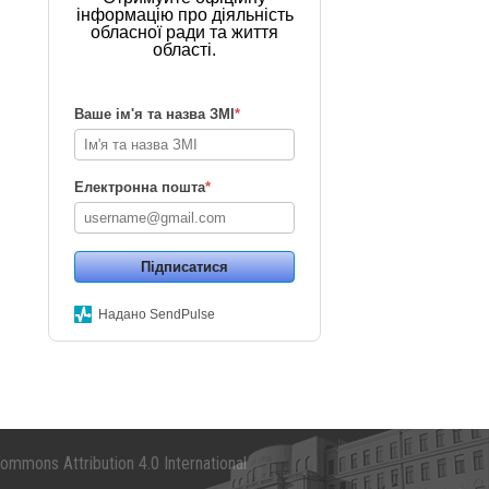
інформацію про діяльність
обласної ради та життя
області.
Ваше ім'я та назва ЗМІ
*
Електронна пошта
*
Підписатися
Надано SendPulse
mmons Attribution 4.0 International