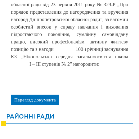
обласної ради від 23 червня 2011 року № 329-Р „Про
порядок представлення до нагородження та вручення
нагород Дніпропетровської обласної ради”, за вагомий
особистий внесок у справу навчання і виховання
підростаючого покоління, сумлінну самовіддану
працю, високий професіоналізм, активну життєву
позицію та з нагоди 100-ї річниці заснування
КЗ „Нікопольська середня загальноосвітня школа
І – ІІІ ступенів № 2” нагородити:
Перегляд документа
РАЙОННІ РАДИ