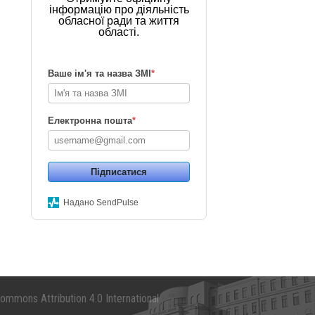
інформацію про діяльність
обласної ради та життя
області.
Ваше ім'я та назва ЗМІ
*
Електронна пошта
*
Підписатися
Надано SendPulse
mmons Attribution 4.0 International