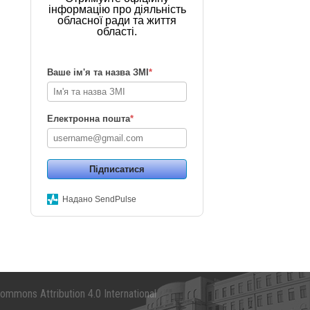
інформацію про діяльність
обласної ради та життя
області.
Ваше ім'я та назва ЗМІ
*
Електронна пошта
*
Підписатися
Надано SendPulse
mmons Attribution 4.0 International