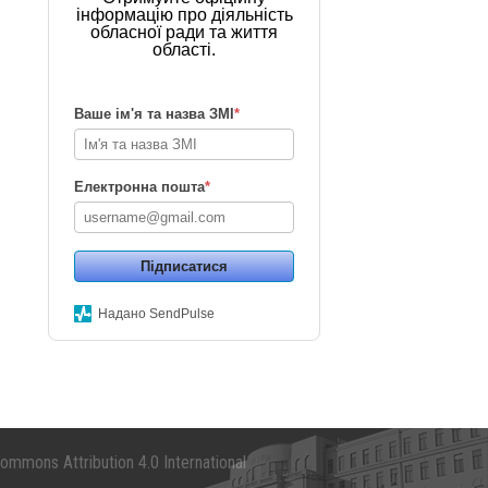
інформацію про діяльність
обласної ради та життя
області.
Ваше ім'я та назва ЗМІ
*
Електронна пошта
*
Підписатися
Надано SendPulse
mmons Attribution 4.0 International