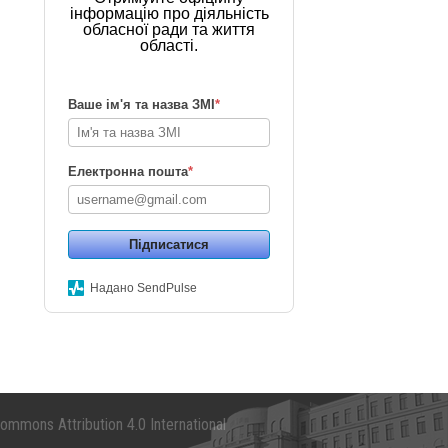
інформацію про діяльність
обласної ради та життя
області.
Ваше ім'я та назва ЗМІ
*
Електронна пошта
*
Підписатися
Надано SendPulse
mmons Attribution 4.0 International