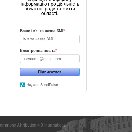
інформацію про діяльність
обласної ради та життя
області.
Ваше ім'я та назва ЗМІ
*
Електронна пошта
*
Підписатися
Надано SendPulse
mmons Attribution 4.0 International