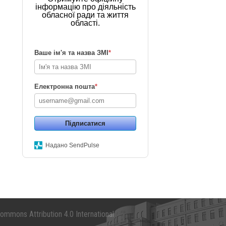
інформацію про діяльність
обласної ради та життя
області.
Ваше ім'я та назва ЗМІ
*
Електронна пошта
*
Підписатися
Надано SendPulse
mmons Attribution 4.0 International