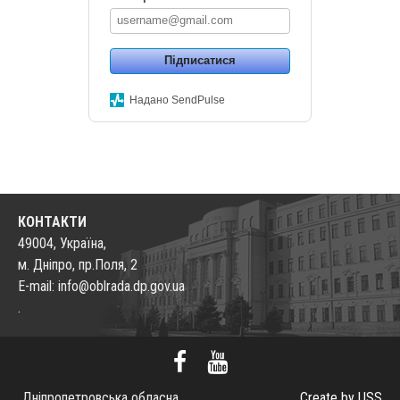
Підписатися
Надано SendPulse
КОНТАКТИ
49004, Україна,
м. Дніпро, пр.Поля, 2
E-mail: info@oblrada.dp.gov.ua
.
Дніпропетровська обласна
Create by USS