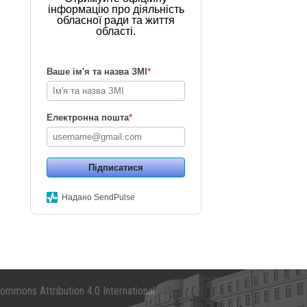
інформацію про діяльність
обласної ради та життя
області.
Ваше ім'я та назва ЗМІ
*
Електронна пошта
*
Підписатися
Надано SendPulse
mmons Attribution 4.0 International