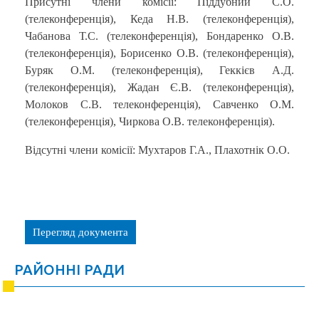
Присутні члени комісії: Піддубний С.О.
(телеконференція), Кеда Н.В. (телеконференція),
Чабанова Т.С. (телеконференція), Бондаренко О.В.
(телеконференція), Борисенко О.В. (телеконференція),
Буряк О.М. (телеконференція), Геккієв А.Д.
(телеконференція), Жадан Є.В. (телеконференція),
Молоков С.В. телеконференція), Савченко О.М.
(телеконференція), Чиркова О.В. телеконференція).
Відсутні члени комісії: Мухтаров Г.А., Плахотнік О.О.
Перегляд документа
РАЙОННІ РАДИ