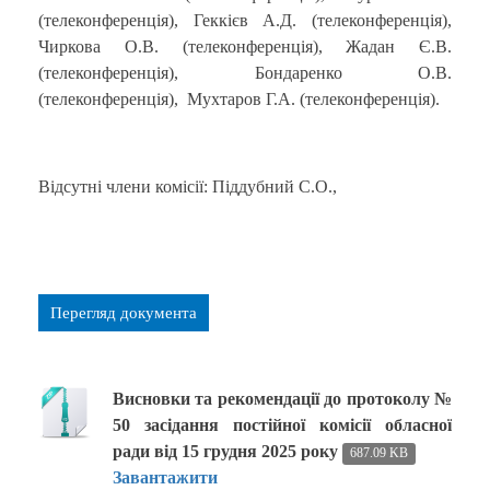
(телеконференція), Геккієв А.Д. (телеконференція),
Чиркова О.В. (телеконференція), Жадан Є.В.
(телеконференція), Бондаренко О.В.
(телеконференція), Мухтаров Г.А. (телеконференція).
Відсутні члени комісії: Піддубний С.О.,
Перегляд документа
Висновки та рекомендації до протоколу №
50 засідання постійної комісії обласної
ради від 15 грудня 2025 року
687.09 KB
Завантажити