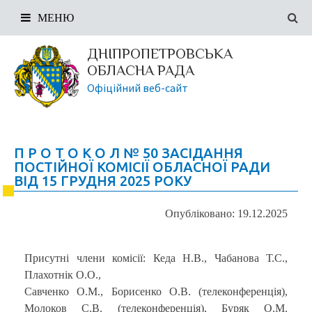
МЕНЮ
ДНІПРОПЕТРОВСЬКА
ОБЛАСНА РАДА
Офіційний веб-сайт
П Р О Т О К О Л № 50 ЗАСІДАННЯ
ПОСТІЙНОЇ КОМІСІЇ ОБЛАСНОЇ РАДИ
ВІД 15 ГРУДНЯ 2025 РОКУ
Опубліковано: 19.12.2025
Присутні члени комісії: Кеда Н.В., Чабанова Т.С.,
Плахотнік О.О.,
Савченко О.М., Борисенко О.В. (телеконференція),
Молоков С.В. (телеконференція), Буряк О.М.