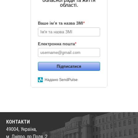
обласної ради та життя
області.
Ваше ім'я та назва ЗМІ
*
Електронна пошта
*
Підписатися
Надано SendPulse
КОНТАКТИ
49004, Україна,
м. Дніпро, пр.Поля, 2