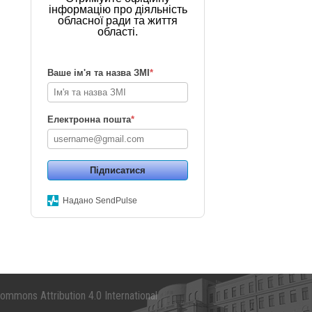
інформацію про діяльність
обласної ради та життя
області.
Ваше ім'я та назва ЗМІ
*
Електронна пошта
*
Підписатися
Надано SendPulse
mmons Attribution 4.0 International