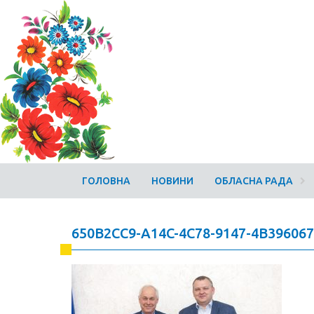
ГОЛОВНА
НОВИНИ
ОБЛАСНА РАДА
650B2CC9-A14C-4C78-9147-4B39606