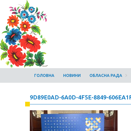
ГОЛОВНА
НОВИНИ
ОБЛАСНА РАДА
9D89E0AD-6A0D-4F5E-8849-606EA1