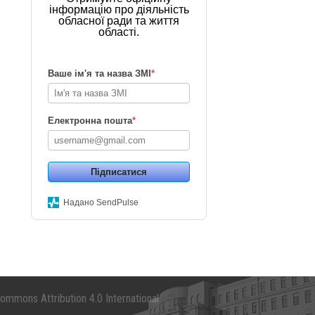
інформацію про діяльність
обласної ради та життя
області.
Ваше ім'я та назва ЗМІ
*
Електронна пошта
*
Підписатися
Надано SendPulse
mmons Attribution 4.0 International