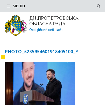
МЕНЮ
ДНІПРОПЕТРОВСЬКА
ОБЛАСНА РАДА
Офіційний веб-сайт
PHOTO_5235954601918405100_Y