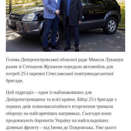
Голова Дніпропетровської обласної ради Микола Лукашук
разом зі Степаном Жупаном передали автомобіль для
потреб 25-ї окремої Січеславської повітрянодесантної
бригади.
Цей підрозділ – один із найзнаковіших для
Дніпропетровщини та всієї країни. Бійці 25-ї бригади з
перших днів повномасштабного вторгнення тримали
оборону на найгарячіших напрямках. Сьогодні вони
продовжують боронити Україну на найскладніших
ділянках фронту – від Ізюма до Покровська. Уже цього