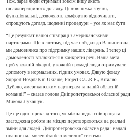
Тож, зараз люди отримали зовсім іншу якість
післяопераційного догляду. Ці нові ліжка зручні,
функціональні, дозволяють комфортно відпочивати,
спрощують догляд, щоденні процедури – усе як має бути.
“Це результат нашої співпраці з американськими
партнерами. Ще в лютому, під час поїздки до Вашингтона,
ми домовилися про підтримку наших лікарень. І тепер ці
домовленості втілюються в конкретні речі. Наша мета –
щоб у кожній лікарні, у кожній громаді люди отримували
допомогу в нормальних, гідних умовах. Дякую фонду
Support Hospitals in Ukraine, Project C.U.R.E., Віталію
Дубілю, американським партнерам та нашій обласній
команді!” – сказав голова Дніпропетровської обласної ради
Микола Лукашук.
Це ще один приклад того, як міжнародна співпраця та
злагоджена робота на місцях перетворюються на реальні
зміни для людей. Дніпропетровська обласна рада і надалі
працює над модернізацією медичної системи.