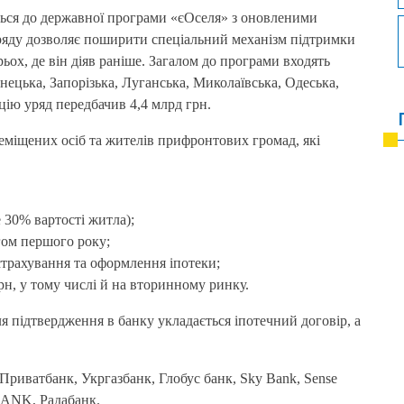
ться до державної програми «єОселя» з оновленими
ряду дозволяє поширити спеціальний механізм підтримки
рьох, де він діяв раніше. Загалом до програми входять
онецька, Запорізька, Луганська, Миколаївська, Одеська,
ацію уряд передбачив 4,4 млрд грн.
еміщених осіб та жителів прифронтових громад, які
 30% вартості житла);
гом першого року;
 страхування та оформлення іпотеки;
рн, у тому числі й на вторинному ринку.
я підтвердження в банку укладається іпотечний договір, а
Приватбанк, Укргазбанк, Глобус банк, Sky Bank, Sense
ANK, Радабанк.