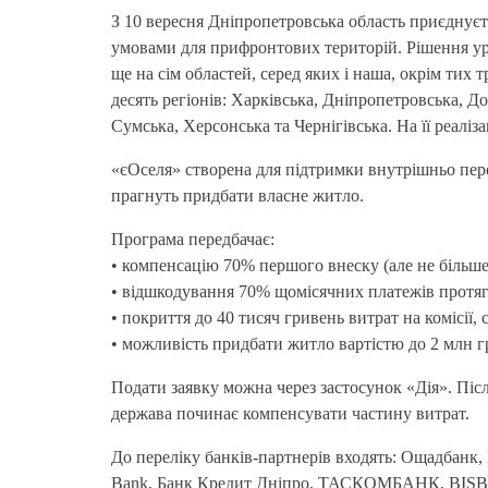
З 10 вересня Дніпропетровська область приєднує
умовами для прифронтових територій. Рішення у
ще на сім областей, серед яких і наша, окрім тих т
десять регіонів: Харківська, Дніпропетровська, Д
Сумська, Херсонська та Чернігівська. На її реаліз
«єОселя» створена для підтримки внутрішньо пер
прагнуть придбати власне житло.
Програма передбачає:
• компенсацію 70% першого внеску (але не більше
• відшкодування 70% щомісячних платежів протя
• покриття до 40 тисяч гривень витрат на комісії,
• можливість придбати житло вартістю до 2 млн г
Подати заявку можна через застосунок «Дія». Післ
держава починає компенсувати частину витрат.
До переліку банків-партнерів входять: Ощадбанк, 
Bank, Банк Кредит Дніпро, ТАСКОМБАНК, BISB