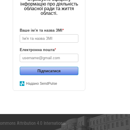
інформацію про діяльність
обласної ради та життя
області.
Ваше ім'я та назва ЗМІ
*
Електронна пошта
*
Підписатися
Надано SendPulse
mmons Attribution 4.0 International