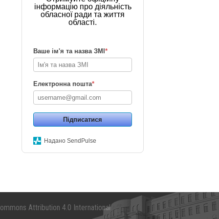
інформацію про діяльність
обласної ради та життя
області.
Ваше ім'я та назва ЗМІ
*
Електронна пошта
*
Підписатися
Надано SendPulse
mmons Attribution 4.0 International