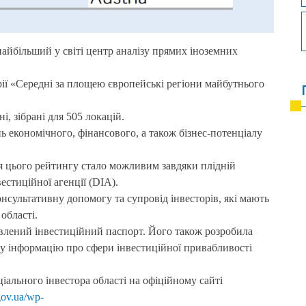
найбільший у світі центр аналізу прямих іноземних
рії «Середні за площею європейські регіони майбутнього
, зібрані для 505 локацій.
ь економічного, фінансового, а також бізнес-потенціалу
я цього рейтингу стало можливим завдяки плідній
вестиційної агенції (DIA).
онсультативну допомогу та супровід інвесторів, які мають
області.
влений інвестиційний паспорт. Його також розробила
ну інформацію про сфери інвестиційної привабливості
ального інвестора області на офіційному сайті
.gov.ua/wp-