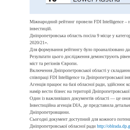
Міжнародний рейтинг провели FDI Intelligence – 
інвестицій.
Дніпропетровська область посіла 9 місце у катего
2020/21».
Для формування рейтингу було проаналізовано дані
Результати цього дослідження демонструють рівен
міст та регіонів Європи.
Включення Дніпропетровської області у складанн
співпраці FDI Intelligence та Дніпропетровської ін
Агенція працює на базі обласної ради, здійснює к
намір вести бізнес на території Дніпропетровської 
Один із важливіших документів області — це оно
Інвестиційна агенція DIA, де представила деталь
Дніпропетровщини.
Сьогодні документ доступний для кожного потенці
Дніпропетровської обласної ради
http://oblrada.dp