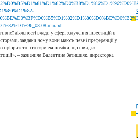
D%D0%B2%D0%B5%D1%81%D1%82%D0%B8%D1%86%D1%96%D0
1%80%D1%82-
0%BE%D0%BF%D0%B5%D1%82%D1%80%D0%BE%D0%B2%D
2%D1%96_08-08-min.pdf
тивної діяльності влади у сфері залучення інвестицій в
сторами, завдяки чому вони мають певні преференції у
мо пріоритетні сектори економіки, що швидко
стицій», – зазначила Валентина Затишняк, директорка