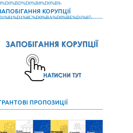
%B9%D0%BD%D0%B8%D0%B9-
ЗАПОБІГАННЯ КОРУПЦІЇ
1%81%D1%8C%D0%BA%D0%BE%D1%97-
ГРАНТОВІ ПРОПОЗИЦІЇ