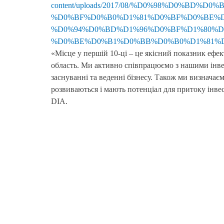
content/uploads/2017/08/%D0%98%D0%B
%D0%BF%D0%B0%D1%81%D0%BF%D0%BE%D
%D0%94%D0%BD%D1%96%D0%BF%D1%80%D
%D0%BE%D0%B1%D0%BB%D0%B0%D1%81%D1%8
«Місце у першій 10-ці – це якісний показник ефек
область. Ми активно співпрацюємо з нашими інве
заснуванні та веденні бізнесу. Також ми визначає
розвиваються і мають потенціал для притоку інве
DIA.