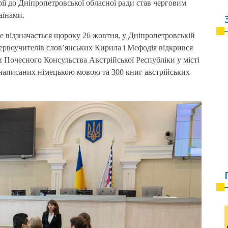
ії до Дніпропетровської обласної ради став черговим
аїнами.
е відзначається щороку 26 жовтня, у Дніпропетровській
 первоучителів слов’янських Кирила і Мефодія відкрився
 Почесного Консульства Австрійської Республіки у місті
г написаних німецькою мовою та 300 книг австрійських