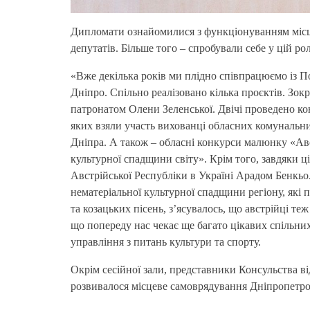
Дипломати ознайомилися з функціонуванням місц
депутатів.
Більше того
– спробували себе у цій рол
«Вже декілька років ми плідно співпрацюємо із П
Дніпро. Спільно реалізовано кілька проєктів. Зок
патронатом Олени Зеленської. Двічі проведено ко
яких взяли участь вихованці обласних комунальни
Дніпра. А також – обласні конкурси малюнку «Авс
культурної спадщини світу». Крім того, завдяки 
Австрійської Республіки в Україні
Арадом
Бенкьо
нематеріальної культурної спадщини регіону, як
та козацьких пісень, з’ясувалось, що австрійці т
що попереду нас чекає ще багато цікавих спільних
управління з питань культури та спорту.
Окрім сесійної зали, представники Консульства ві
розвивалося місцеве самоврядування
Дніпропетр