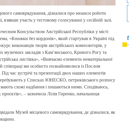
евого самоврядування, дізналися про нюанси роботи
і, взявши участь у тестовому голосуванні у сесійній залі.
очесним Консульством Австрійської Республіки у місті
рема, «Книжки без кордонів», який стартував в Україні під
нкурс виконавців творів австрійських композиторів, у
х музичних закладів з Кам’янського, Кривого Рогу та
трійська листівка», «Вивчаємо елементи нематеріальної
цій співпраці ми особисто познайомилися із Послом
. Під час зустрічі та презентації двох наших елементів
і перебувають у Списках ЮНЕСКО, петриківського розпису
еж мають схожі надбання і пишаються ними. Сподіваюсь,
 проєктів», – зазначила Лілія Гиренко, начальниця
двідали Музей місцевого самоврядування, де дізналися, як
овщини
.