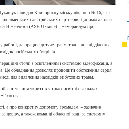
укашук відвідав Криворізьку міську лікарню № 16, яка
ід німецьких і австрійських партнерів. Допомога стала
тян Німеччини (ASB Ukraine)
– меморандум про
у районі, де працює дитяче травматологічне відділення.
слідок російських обстрілів.
ераційні столи з освітленням і системою відеофіксації, а
а. Це обладнання дозволяє проводити обстеження серця
 числі для виявлення наслідків вибухових травм.
облаштування укриттів у трьох освітніх закладах
 «Грант».
і, а про конкретну допомогу громадам, – зазначив
а довіру, а також команді обласної ради за системну