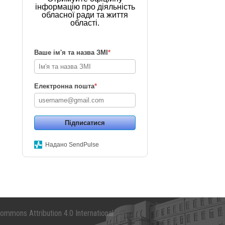
інформацію про діяльність
обласної ради та життя
області.
Ваше ім'я та назва ЗМІ
*
Електронна пошта
*
Підписатися
Надано SendPulse
mmons Attribution 4.0 International