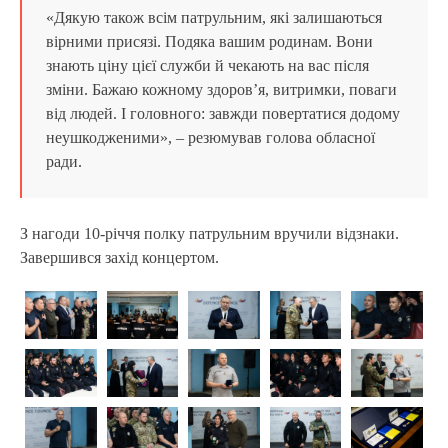
«Дякую також всім патрульним, які залишаються
вірними присязі. Подяка вашим родинам. Вони
знають ціну цієї служби й чекають на вас після
зміни. Бажаю кожному здоров’я, витримки, поваги
від людей. І головного: завжди повертатися додому
неушкодженими», – резюмував голова обласної
ради.
З нагоди 10-річчя полку патрульним вручили відзнаки.
Завершився захід концертом.