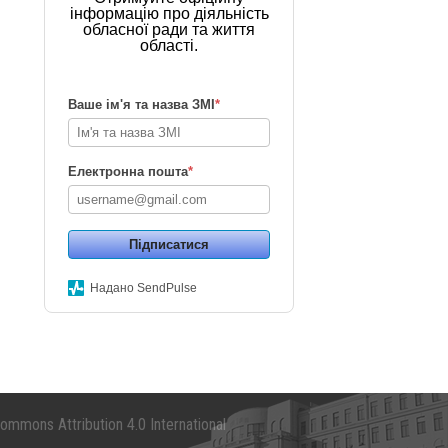
інформацію про діяльність
обласної ради та життя
області.
Ваше ім'я та назва ЗМІ
*
Електронна пошта
*
Підписатися
Надано SendPulse
mmons Attribution 4.0 International