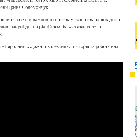
нови Ірина Соломончук.
янки» за їхній важливий внесок у розвиток наших дітей
ві, мирні дні на рідній землі», – сказав голова
к.
 «Народний художній колектив». Її історія та робота над