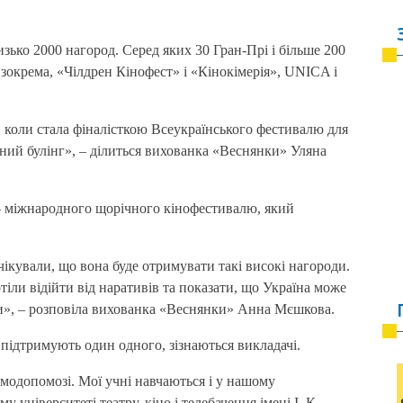
ько 2000 нагород. Серед яких 30 Гран-Прі і більше 200
 зокрема, «Чілдрен Кінофест» і «Кінокімерія», UNICA і
я, коли стала фіналісткою Всеукраїнського фестивалю для
ьний булінг», – ділиться вихованка «Веснянки» Уляна
 міжнародного щорічного кінофестивалю, який
ікували, що вона буде отримувати такі високі нагороди.
іли відійти від наративів та показати, що Україна може
ти», – розповіла вихованка «Веснянки» Анна Мєшкова.
 підтримують один одного, зізнаються викладачі.
аємодопомозі. Мої учні навчаються і у нашому
 університеті театру, кіно і телебачення імені І. К.