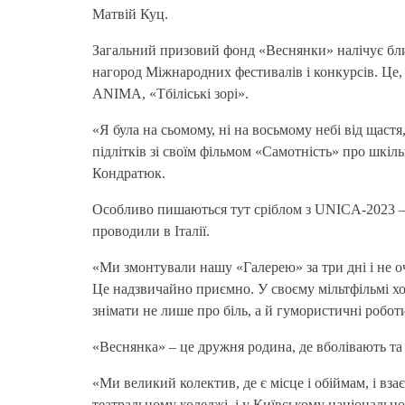
Матвій Куц.
Загальний призовий фонд «Веснянки» налічує близ
нагород Міжнародних фестивалів і конкурсів. Це,
ANIMA, «Тбіліські зорі».
«Я була на сьомому, ні на восьмому небі від щаст
підлітків зі своїм фільмом «Самотність» про шкіл
Кондратюк.
Особливо пишаються тут сріблом з UNICA-2023 –
проводили в Італії.
«Ми змонтували нашу «Галерею» за три дні і не оч
Це надзвичайно приємно. У своєму мільтфільмі хот
знімати не лише про біль, а й гумористичні робо
«Веснянка» – це дружня родина, де вболівають та
«Ми великий колектив, де є місце і обіймам, і вз
театральному коледжі, і у Київському національному