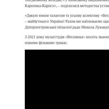
Карпенка-Карого», – поділилася методистка уста
«Дякую юним талантам та усьому колективу «Весн
– майбутнього України! Разом ми наближаємо щасли
Дніпропетровської обласної ради Микола Лукашу
З 2021 року мультстудія «Веснянка» носить звання
новими фільмами триває.