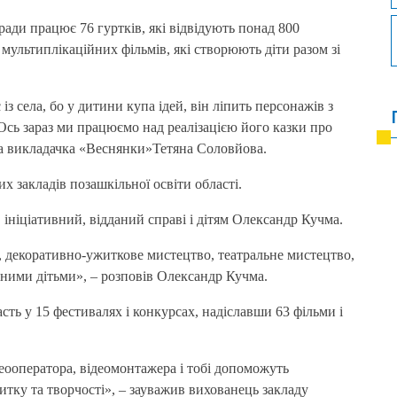
ради працює 76 гуртків, які відвідують понад 800
 мультиплікаційних фільмів, які створюють діти разом зі
із села, бо у дитини купа ідей, він ліпить персонажів з
. Ось зараз ми працюємо над реалізацією його казки про
ла викладачка «Веснянки»Тетяна Соловйова.
 закладів позашкільної освіти області.
ініціативний, відданий справі і дітям Олександр Кучма.
а, декоративно-ужиткове мистецтво, театральне мистецтво,
аними дітьми», – розповів Олександр Кучма.
ть у 15 фестивалях і конкурсах, надіславши 63 фільми і
деооператора, відеомонтажера і тобі допоможуть
итку та творчості», – зауважив вихованець закладу