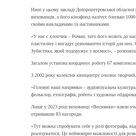
Нині у цьому закладі Дніпропетровської обласної 
вихованців, а його кінофонд налічує близько 1000
своїми викладачами та наставниками.
«У нас є хлопчик – Роман, тато його возить до нас 
пластиліну і вигадує різноманітні історії для них
Зубастика, який подоружує у космосі», – розпові
Загалом установа координує роботу 67 комплексних
З 2002 року колектив кіноцентру очолює творчий, 
«Головні наші напрямки – аудіовізуальна культур
фольклор, етнографія, робота з художньо обдаров
Лише у 2023 році вихованці «Веснянки» взяли учас
отримавши 83 нагороди.
«Тут можна спробувати себе у ролі фотографа, ві
реалізуватися. Це неймовірні можливості для розв