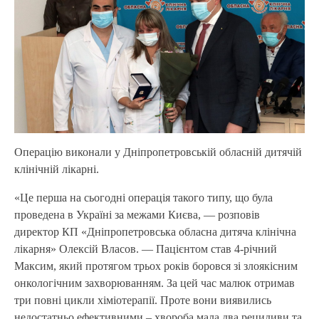
Операцію виконали у Дніпропетровській обласній дитячій
клінічній лікарні.
«Це перша на сьогодні операція такого типу, що була
проведена в Україні за межами Києва, — розповів
директор КП «Дніпропетровська обласна дитяча клінічна
лікарня» Олексій Власов. — Пацієнтом став 4-річний
Максим, який протягом трьох років боровся зі злоякісним
онкологічним захворюванням. За цей час малюк отримав
три повні цикли хіміотерапії. Проте вони виявились
недостатньо ефективними – хвороба мала два рецидиви та