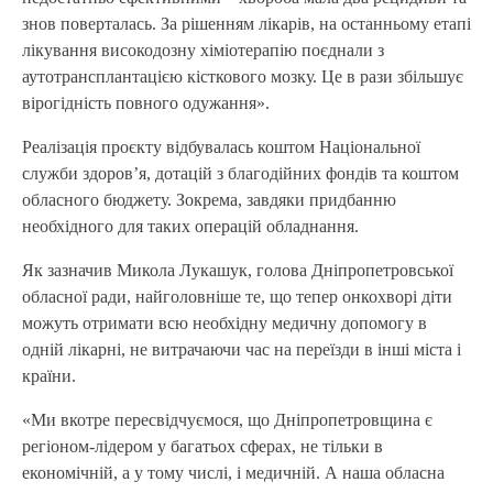
знов поверталась. За рішенням лікарів, на останньому етапі
лікування високодозну хіміотерапію поєднали з
аутотрансплантацією кісткового мозку. Це в рази збільшує
вірогідність повного одужання».
Реалізація проєкту відбувалась коштом Національної
служби здоров’я, дотацій з благодійних фондів та коштом
обласного бюджету. Зокрема, завдяки придбанню
необхідного для таких операцій обладнання.
Як зазначив Микола Лукашук, голова Дніпропетровської
обласної ради, найголовніше те, що тепер онкохворі діти
можуть отримати всю необхідну медичну допомогу в
одній лікарні, не витрачаючи час на переїзди в інші міста і
країни.
«Ми вкотре пересвідчуємося, що Дніпропетровщина є
регіоном-лідером у багатьох сферах, не тільки в
економічній, а у тому числі, і медичній. А наша обласна