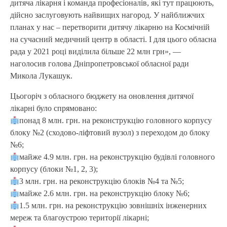
дитяча лікарня і команда професіоналів, які тут працюють,
дійсно заслуговують найвищих нагород. У найближчих
планах у нас – перетворити дитячу лікарню на Космічній
на сучасний медичний центр в області. І для цього обласна
рада у 2021 році виділила більше 22 млн грн», —
наголосив голова Дніпропетровської обласної ради
Микола Лукашук.
Цьогоріч з обласного бюджету на оновлення дитячої
лікарні було спрямовано:
понад 8 млн. грн. на реконструкцію головного корпусу
блоку №2 (сходово-ліфтовий вузол) з переходом до блоку
№6;
майже 4.9 млн. грн. на реконструкцію будівлі головного
корпусу (блоки №1, 2, 3);
3 млн. грн. на реконструкцію блоків №4 та №5;
майже 2.6 млн. грн. на реконструкцію блоку №6;
1.5 млн. грн. на реконструкцію зовнішніх інженерних
мереж та благоустрою території лікарні;