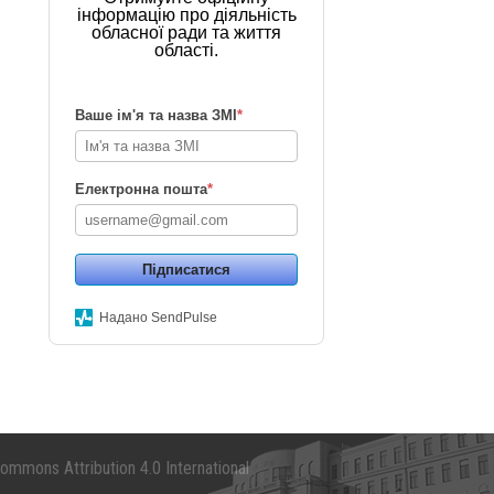
інформацію про діяльність
обласної ради та життя
області.
Ваше ім'я та назва ЗМІ
*
Електронна пошта
*
Підписатися
Надано SendPulse
mmons Attribution 4.0 International