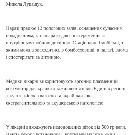
Микола Лукашук.
Наразі працює 12 пологових залів, оснащених сучасним
обладнанням, ктг-апарати для спостереження за
внутрішньоутробною дитиною. Стаціонарні і мобільні, з
якими можна знаходитись в бомбосховищі, в палаті, вдома
і спостерігати за дитиною.
Медики лікарні використовують аргонно-плазменний
коагулятор для кращого заживлення швів. Єдині в регіоні
лікують жінок з важкою та вкрай важкою
екстрагенітальною та акушерською патологією.
У лікарні виходжують недоношених діток від 500 гр ваги.
Навіть рекорд встановили – врятували малюка, який