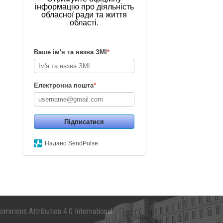
інформацію про діяльність
обласної ради та життя
області.
Ваше ім'я та назва ЗМІ
*
Електронна пошта
*
Підписатися
Надано SendPulse
mmons Attribution 4.0 International