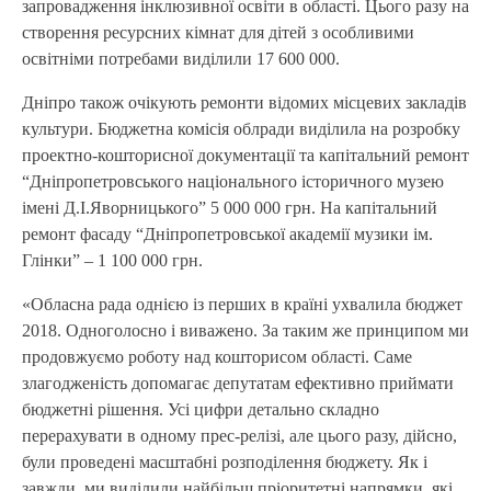
запровадження інклюзивної освіти в області. Цього разу на
створення ресурсних кімнат для дітей з особливими
освітніми потребами виділили 17 600 000.
Дніпро також очікують ремонти відомих місцевих закладів
культури. Бюджетна комісія облради виділила на розробку
проектно-кошторисної документації та капітальний ремонт
“Дніпропетровського національного історичного музею
імені Д.І.Яворницького” 5 000 000 грн. На капітальний
ремонт фасаду “Дніпропетровської академії музики ім.
Глінки” – 1 100 000 грн.
«Обласна рада однією із перших в країні ухвалила бюджет
2018. Одноголосно і виважено. За таким же принципом ми
продовжуємо роботу над кошторисом області. Саме
злагодженість допомагає депутатам ефективно приймати
бюджетні рішення. Усі цифри детально складно
перерахувати в одному прес-релізі, але цього разу, дійсно,
були проведені масштабні розподілення бюджету. Як і
завжди, ми виділили найбільш пріоритетні напрямки, які