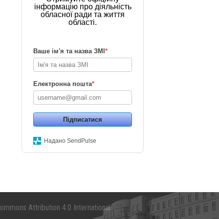
інформацію про діяльність
обласної ради та життя
області.
Ваше ім'я та назва ЗМІ
*
Електронна пошта
*
Підписатися
Надано SendPulse
mmons Attribution 4.0 International