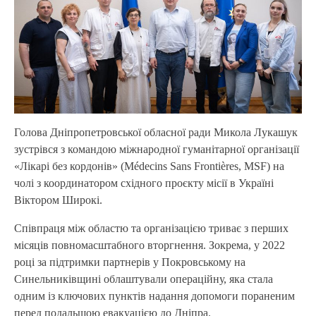
Голова Дніпропетровської обласної ради Микола Лукашук
зустрівся з командою міжнародної гуманітарної організації
«Лікарі без кордонів» (Médecins Sans Frontières, MSF) на
чолі з координатором східного проєкту місії в Україні
Віктором Широкі.
Співпраця між областю та організацією триває з перших
місяців повномасштабного вторгнення. Зокрема, у 2022
році за підтримки партнерів у Покровському на
Синельниківщині облаштували операційну, яка стала
одним із ключових пунктів надання допомоги пораненим
перед подальшою евакуацією до Дніпра.