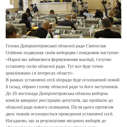
Голова Дніпропетровської обласної ради Святослав
Олійник подякував своїм виборцям і повідомив наступне:
«Наразі ми займаємося формуванням коаліції, готуємо
установчу сесію обласної ради. Тут все буде точно
цивілізовано і в інтересах області».
В рамках установчої сесії облради буде оголошений новий
її склад, обрано голову обласної ради та його заступників.
До 29 листопада Дніпропетровська обласна виборча
комісія завершує реєстрацію депутатів, що пройшли до
обласної ради нового скликання. Після цього протягом
двох тижнів оголошується проведення установчої сесії.
Нагадаємо, що за результатами місцевих виборів до