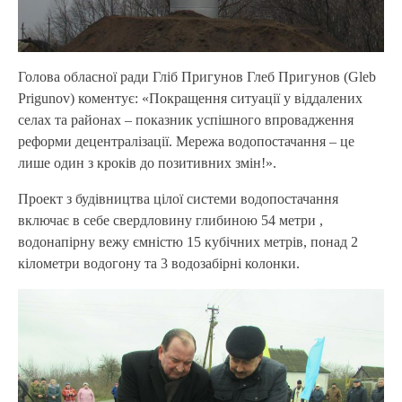
Голова обласної ради Гліб Пригунов Глеб Пригунов (Gleb
Prigunov) коментує: «Покращення ситуації у віддалених
селах та районах – показник успішного впровадження
реформи децентралізації. Мережа водопостачання – це
лише один з кроків до позитивних змін!».
Проект з будівництва цілої системи водопостачання
включає в себе свердловину глибиною 54 метри ,
водонапірну вежу ємністю 15 кубічних метрів, понад 2
кілометри водогону та 3 водозабірні колонки.