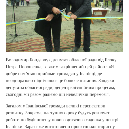
Володимир Бондарчук, депутат обласної ради від Блоку
Петра Порошенка, за яким закріплений цей район : «Я
добре пам’ятаю прийоми громадян у Іванівці, де
неодноразово піднімалось це болюче питання. Завдяки
депутатм обласної ради, децентралізаційним процесам,
сьогодні ми разом радіємо цій невеличкій перемозі”.
Загалом у Іванівської громади великі перспективи
розвитку. Зокрема, наступного року будуть розпочаті
роботи по будівництву нового дитячого садочка у центрі
Іванівки. Зараз вже виготовлено проектно-кошторисну