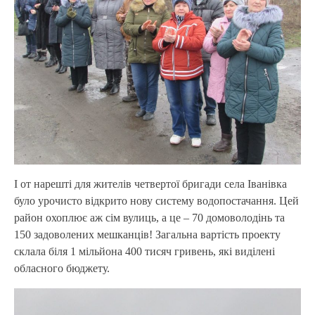
І от нарешті для жителів четвертої бригади села Іванівка
було урочисто відкрито нову систему водопостачання. Цей
район охоплює аж сім вулиць, а це – 70 домоволодінь та
150 задоволених мешканців! Загальна вартість проекту
склала біля 1 мільйона 400 тисяч гривень, які виділені
обласного бюджету.