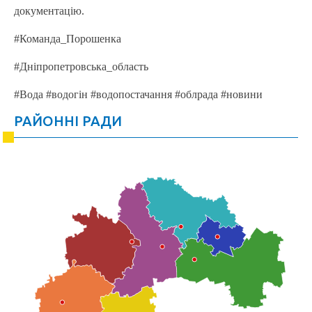
документацію.
#Команда_Порошенка
#Дніпропетровська_область
#Вода #водогін #водопостачання #облрада #новини
РАЙОННІ РАДИ